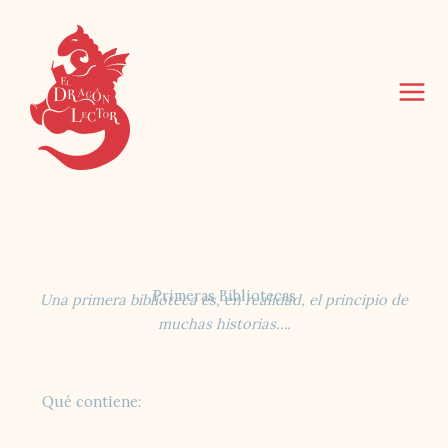
Ir
al
contenido
Primeras Bibliotecas
Una primera biblioteca es, en realidad, el principio de
muchas historias….
Qué contiene: